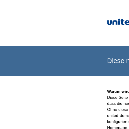
Diese n
Warum wird
Diese Seite 
dass die ne
Ohne diese 
united-doma
konfigurier
Homepage-B