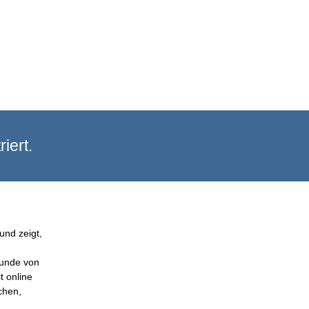
iert.
und zeigt,
Kunde von
t online
chen,